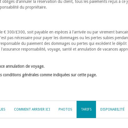
nt obligés d'annuler la réservation du client, tous les paiements reçus à ce 
ponsabilité du propriétaire.
 € 300/£300, soit payable en espèces à l'arrivée ou par virement bancai
 n'est pas nécessaire pour payer les dommages ou les pertes subies pendan
t responsable du paiement des dommages ou pertes qui excèdent le dépôt
 l'assurance responsabilité, voyage, santé et annulation de vacances appr
nce annulation de voyage.
 conditions générales comme indiquées sur cette page.
UES
COMMENT ARRIVER ICI
PHOTOS
TARIFS
DISPONABILITÉ