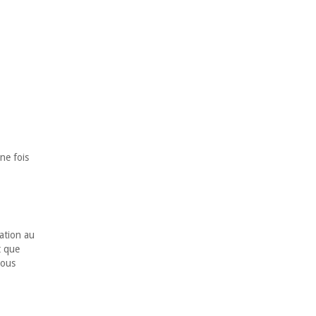
ne fois
lation au
t que
vous