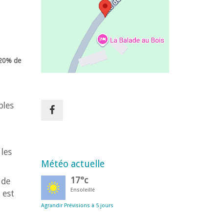
z 20% de
bles
 les
Météo actuelle
17°c
 de
Ensoleillé
 est
Agrandir Prévisions à 5 jours