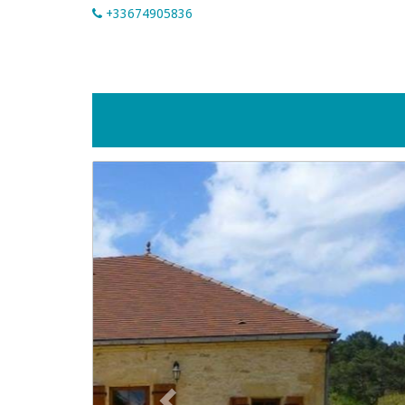
+33674905836
Précédent